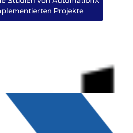
die Studien von AutomationX
mplementierten Projekte