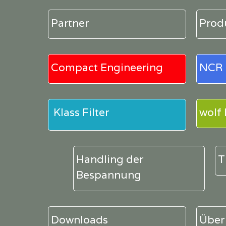
Partner
Prod
Compact Engineering
NCR 
Klass Filter
wolf
Handling der
T
Bespannung
Downloads
Über