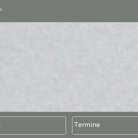
n
s
Termine