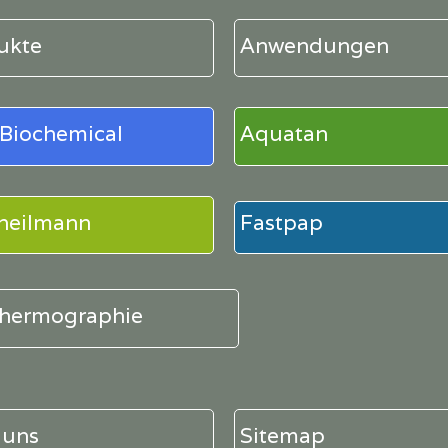
ukte
Anwendungen
Biochemical
Aquatan
 heilmann
Fastpap
hermographie
 uns
Sitemap