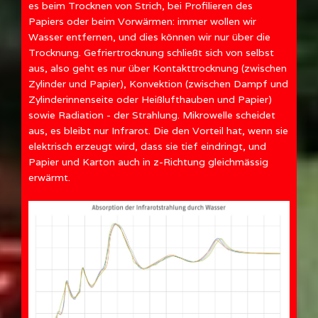
es beim Trocknen von Strich, bei Profilieren des
Papiers oder beim Vorwärmen: immer wollen wir
Wasser entfernen, und dies können wir nur über die
Trocknung. Gefriertrocknung schließt sich von selbst
aus, also geht es nur über Kontakttrocknung (zwischen
Zylinder und Papier), Konvektion (zwischen Dampf und
Zylinderinnenseite oder Heißlufthauben und Papier)
sowie Radiation - der Strahlung. Mikrowelle scheidet
aus, es bleibt nur Infrarot. Die den Vorteil hat, wenn sie
elektrisch erzeugt wird, dass sie tief eindringt, und
Papier und Karton auch in z-Richtung gleichmässig
erwärmt.