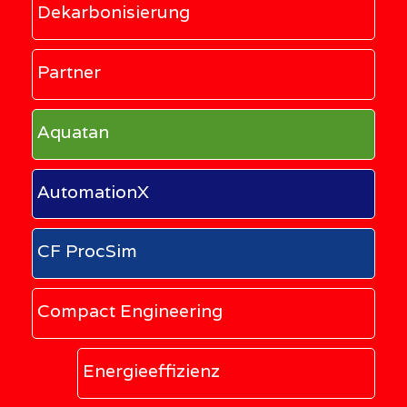
Dekarbonisierung
Partner
Aquatan
AutomationX
CF ProcSim
Compact Engineering
Energieeffizienz