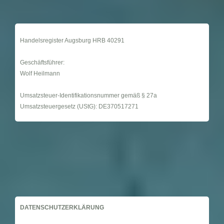
Handelsregister Augsburg HRB 40291
Geschäftsführer:
Wolf Heilmann
Umsatzsteuer-Identifikationsnummer gemäß § 27a
Umsatzsteuergesetz (UStG): DE370517271
DATENSCHUTZERKLÄRUNG