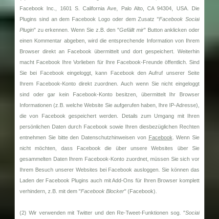
Facebook Inc., 1601 S. California Ave, Palo Alto, CA 94304, USA. Die
Plugins sind an dem Facebook Logo oder dem Zusatz "
Facebook Social
Plugin
" zu erkennen. Wenn Sie z.B. den "
Gefällt mir
" Button anklicken oder
einen Kommentar abgeben, wird die entsprechende Information von Ihrem
Browser direkt an Facebook übermittelt und dort gespeichert. Weiterhin
macht Facebook Ihre Vorlieben für Ihre Facebook-Freunde öffentlich. Sind
Sie bei Facebook eingeloggt, kann Facebook den Aufruf unserer Seite
Ihrem Facebook-Konto direkt zuordnen. Auch wenn Sie nicht eingeloggt
sind oder gar kein Facebook-Konto besitzen, übermittelt Ihr Browser
Informationen (z.B. welche Website Sie aufgerufen haben, Ihre IP-Adresse),
die von Facebook gespeichert werden. Details zum Umgang mit Ihren
persönlichen Daten durch Facebook sowie Ihren diesbezüglichen Rechten
entnehmen Sie bitte den Datenschutzhinweisen von
Facebook
. Wenn Sie
nicht möchten, dass Facebook die über unsere Websites über Sie
gesammelten Daten Ihrem Facebook-Konto zuordnet, müssen Sie sich vor
Ihrem Besuch unserer Websites bei Facebook ausloggen. Sie können das
Laden der Facebook Plugins auch mit Add-Ons für Ihren Browser komplett
verhindern, z.B. mit dem "
Facebook Blocker
" (Facebook).
(2) Wir verwenden mit Twitter und den Re-Tweet-Funktionen sog. "
Social