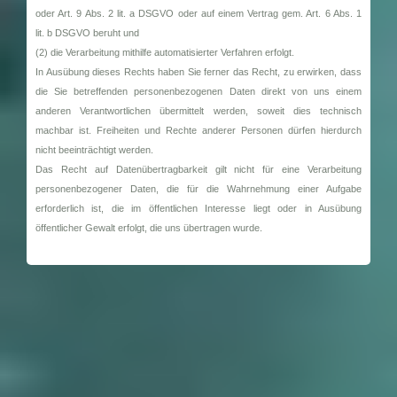
oder Art. 9 Abs. 2 lit. a DSGVO oder auf einem Vertrag gem. Art. 6 Abs. 1
lit. b DSGVO beruht und
(2) die Verarbeitung mithilfe automatisierter Verfahren erfolgt.
In Ausübung dieses Rechts haben Sie ferner das Recht, zu erwirken, dass
die Sie betreffenden personenbezogenen Daten direkt von uns einem
anderen Verantwortlichen übermittelt werden, soweit dies technisch
machbar ist. Freiheiten und Rechte anderer Personen dürfen hierdurch
nicht beeinträchtigt werden.
Das Recht auf Datenübertragbarkeit gilt nicht für eine Verarbeitung
personenbezogener Daten, die für die Wahrnehmung einer Aufgabe
erforderlich ist, die im öffentlichen Interesse liegt oder in Ausübung
öffentlicher Gewalt erfolgt, die uns übertragen wurde.