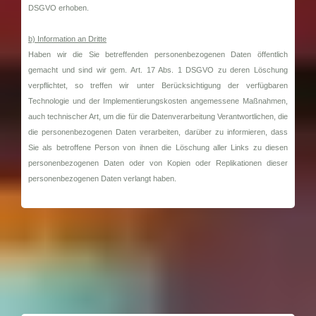
DSGVO erhoben.
b) Information an Dritte
Haben wir die Sie betreffenden personenbezogenen Daten öffentlich
gemacht und sind wir gem. Art. 17 Abs. 1 DSGVO zu deren Löschung
verpflichtet, so treffen wir unter Berücksichtigung der verfügbaren
Technologie und der Implementierungskosten angemessene Maßnahmen,
auch technischer Art, um die für die Datenverarbeitung Verantwortlichen, die
die personenbezogenen Daten verarbeiten, darüber zu informieren, dass
Sie als betroffene Person von ihnen die Löschung aller Links zu diesen
personenbezogenen Daten oder von Kopien oder Replikationen dieser
personenbezogenen Daten verlangt haben.