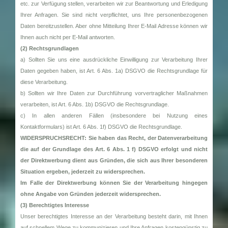
etc. zur Verfügung stellen, verarbeiten wir zur Beantwortung und Erledigung
Ihrer Anfragen. Sie sind nicht verpflichtet, uns Ihre personenbezogenen
Daten bereitzustellen. Aber ohne Mitteilung Ihrer E-Mail Adresse können wir
Ihnen auch nicht per E-Mail antworten.
(2) Rechtsgrundlagen
a) Sollten Sie uns eine ausdrückliche Einwilligung zur Verarbeitung Ihrer
Daten gegeben haben, ist Art. 6 Abs. 1a) DSGVO die Rechtsgrundlage für
diese Verarbeitung.
b) Sollten wir Ihre Daten zur Durchführung vorvertraglicher Maßnahmen
verarbeiten, ist Art. 6 Abs. 1b) DSGVO die Rechtsgrundlage.
c) In allen anderen Fällen (insbesondere bei Nutzung eines
Kontaktformulars) ist Art. 6 Abs. 1f) DSGVO die Rechtsgrundlage.
WIDERSPRUCHSRECHT: Sie haben das Recht, der Datenverarbeitung
die auf der Grundlage des Art. 6 Abs. 1 f) DSGVO erfolgt und nicht
der Direktwerbung dient aus Gründen, die sich aus Ihrer besonderen
Situation ergeben, jederzeit zu widersprechen.
Im Falle der Direktwerbung können Sie der Verarbeitung hingegen
ohne Angabe von Gründen jederzeit widersprechen.
(3) Berechtigtes Interesse
Unser berechtigtes Interesse an der Verarbeitung besteht darin, mit Ihnen
auf schnellem Wege zu kommunizieren und Ihre Anfragen kostengünstig zu