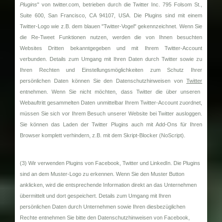
Plugins
" von twitter.com, betrieben durch die Twitter Inc. 795 Folsom St.,
Suite 600, San Francisco, CA 94107, USA. Die Plugins sind mit einem
Twitter-Logo wie z.B. dem blauen "Twitter-Vogel" gekennzeichnet. Wenn Sie
die Re-Tweet Funktionen nutzen, werden die von Ihnen besuchten
Websites Dritten bekanntgegeben und mit Ihrem Twitter-Account
verbunden. Details zum Umgang mit Ihren Daten durch Twitter sowie zu
Ihren Rechten und Einstellungsmöglichkeiten zum Schutz Ihrer
persönlichen Daten können Sie den Datenschutzhinweisen von
Twitter
entnehmen. Wenn Sie nicht möchten, dass Twitter die über unseren
Webauftritt gesammelten Daten unmittelbar Ihrem Twitter-Account zuordnet,
müssen Sie sich vor Ihrem Besuch unserer Website bei Twitter ausloggen.
Sie können das Laden der Twitter Plugins auch mit Add-Ons für Ihren
Browser komplett verhindern, z.B. mit dem Skript-Blocker (NoScript).
(3) Wir verwenden Plugins von Facebook, Twitter und LinkedIn. Die Plugins
sind an dem Muster-Logo zu erkennen. Wenn Sie den Muster Button
anklicken, wird die entsprechende Information direkt an das Unternehmen
übermittelt und dort gespeichert. Details zum Umgang mit Ihren
persönlichen Daten durch Unternehmen sowie Ihren diesbezüglichen
Rechte entnehmen Sie bitte den Datenschutzhinweisen von Facebook,