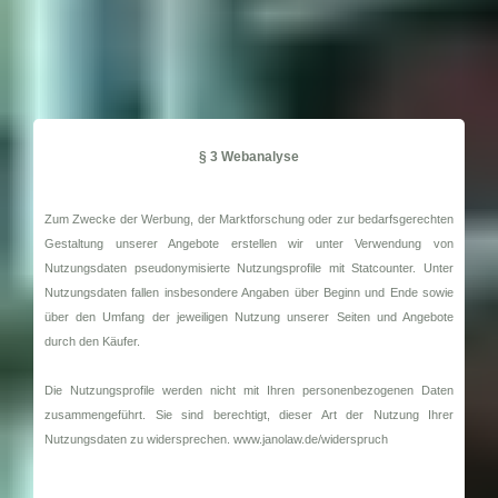
§ 3 Webanalyse
Zum Zwecke der Werbung, der Marktforschung oder zur bedarfsgerechten
Gestaltung unserer Angebote erstellen wir unter Verwendung von
Nutzungsdaten pseudonymisierte Nutzungsprofile mit Statcounter. Unter
Nutzungsdaten fallen insbesondere Angaben über Beginn und Ende sowie
über den Umfang der jeweiligen Nutzung unserer Seiten und Angebote
durch den Käufer.
Die Nutzungsprofile werden nicht mit Ihren personenbezogenen Daten
zusammengeführt. Sie sind berechtigt, dieser Art der Nutzung Ihrer
Nutzungsdaten zu widersprechen. www.janolaw.de/widerspruch