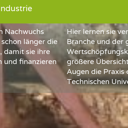
industrie
den Nachwuchs
Hier lernen sie v
 schon länger die
Branche und der
 damit sie ihre
Wertschöpfungsk
n und finanzieren
größere Übersich
Augen die Praxis 
Technischen Unive