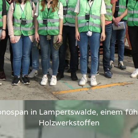
onospan in Lampertswalde, einem füh
Holzwerkstoffen